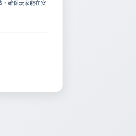
核，確保玩家能在安