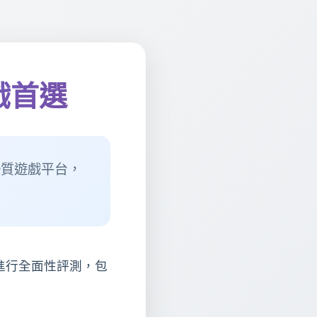
戲首選
優質遊戲平台，
進行全面性評測，包