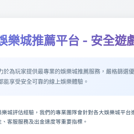
娛樂城推薦平台 - 安全遊
力於為玩家提供最專業的娛樂城推薦服務，嚴格篩選
都能享受安全可靠的線上娛樂體驗。
娛樂城評估經驗，我們的專業團隊會針對各大娛樂城平台
性、客服服務及出金速度等重要指標。