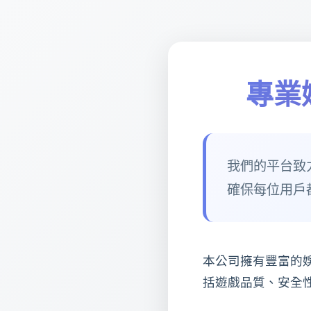
專業
我們的平台致
確保每位用戶
本公司擁有豐富的
括遊戲品質、安全