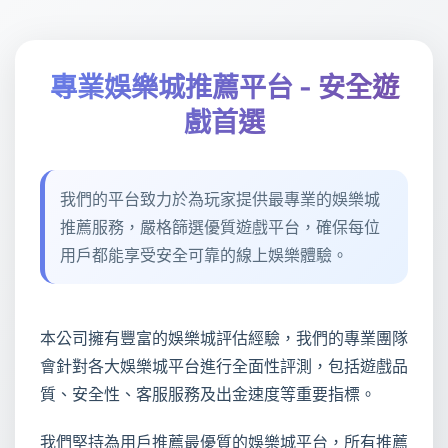
專業娛樂城推薦平台 - 安全遊
戲首選
我們的平台致力於為玩家提供最專業的娛樂城
推薦服務，嚴格篩選優質遊戲平台，確保每位
用戶都能享受安全可靠的線上娛樂體驗。
本公司擁有豐富的娛樂城評估經驗，我們的專業團隊
會針對各大娛樂城平台進行全面性評測，包括遊戲品
質、安全性、客服服務及出金速度等重要指標。
我們堅持為用戶推薦最優質的娛樂城平台，所有推薦