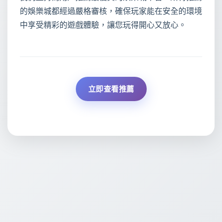
的娛樂城都經過嚴格審核，確保玩家能在安全的環境
中享受精彩的遊戲體驗，讓您玩得開心又放心。
立即查看推薦