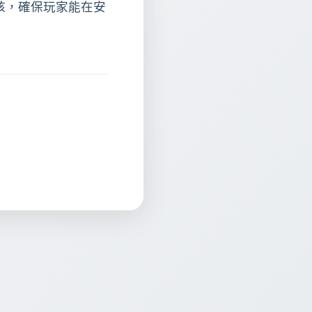
核，確保玩家能在安