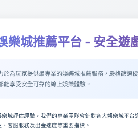
娛樂城推薦平台 - 安全遊
力於為玩家提供最專業的娛樂城推薦服務，嚴格篩選
都能享受安全可靠的線上娛樂體驗。
娛樂城評估經驗，我們的專業團隊會針對各大娛樂城平台
性、客服服務及出金速度等重要指標。