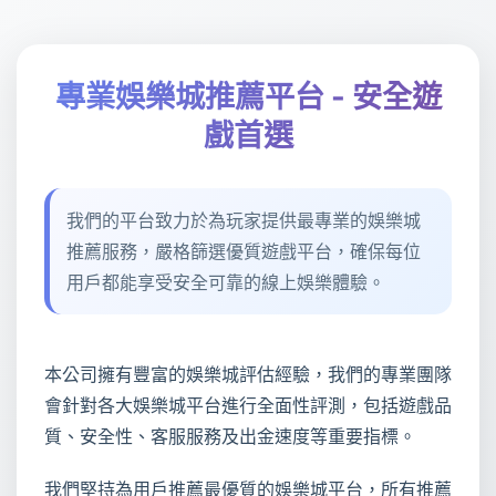
專業娛樂城推薦平台 - 安全遊
戲首選
我們的平台致力於為玩家提供最專業的娛樂城
推薦服務，嚴格篩選優質遊戲平台，確保每位
用戶都能享受安全可靠的線上娛樂體驗。
本公司擁有豐富的娛樂城評估經驗，我們的專業團隊
會針對各大娛樂城平台進行全面性評測，包括遊戲品
質、安全性、客服服務及出金速度等重要指標。
我們堅持為用戶推薦最優質的娛樂城平台，所有推薦