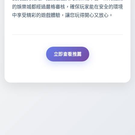
的娛樂城都經過嚴格審核，確保玩家能在安全的環境
中享受精彩的遊戲體驗，讓您玩得開心又放心。
立即查看推薦