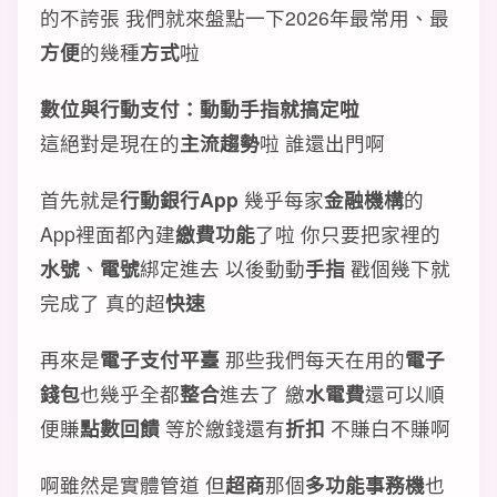
的不誇張 我們就來盤點一下2026年最常用、最
方便
的幾種
方式
啦
數位與行動支付：動動手指就搞定啦
這絕對是現在的
主流趨勢
啦 誰還出門啊
首先就是
行動銀行App
幾乎每家
金融機構
的
App裡面都內建
繳費功能
了啦 你只要把家裡的
水號
、
電號
綁定進去 以後動動
手指
戳個幾下就
完成了 真的超
快速
再來是
電子支付平臺
那些我們每天在用的
電子
錢包
也幾乎全都
整合
進去了 繳
水電費
還可以順
便賺
點數回饋
等於繳錢還有
折扣
不賺白不賺啊
啊雖然是實體管道 但
超商
那個
多功能事務機
也