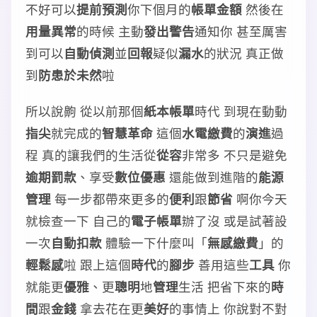
不好可以
提前預測
你下個月的
帳單金額
然後在
用量異常
的時候 主動
發出警告
通知你 甚至厲害
到可以
自動偵測
並
回報
疑似
漏水
的狀況 真正做
到
防患於未然
啦
所以說齁 從以前那個
紙本帳單
時代 到現在動動
指尖
就完成的
智慧革命
這個
水電繳費
的
演進
過
程 真的讓我們的生活從
從容
非常多 不只是避免
逾期罰款
、享受
數位優惠
還能做到進階的
能源
管理
每一步都帶來更多的
便利
跟
節省
啊你今天
就檢查一下 自己的
電子帳單
辦了沒 或是試著設
一次
自動扣款
體驗一下什麼叫「
無感繳費
」的
輕鬆感
啦 跟上這個
時代
的
腳步
善用這些
工具
你
就能更
優雅
、更
聰明
地
管理
生活 把省下來的
時
間
跟
金錢
拿去花在更
美好
的事情上 你說對不對