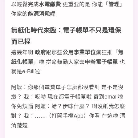
以輕鬆完成
水電繳費
更重要的是 你能「
管理
」
你家的
能源消耗
喔
無紙化時代來臨：電子帳單不只是環保
而已捏
這幾年啊
政府
跟那些
公用事業單位
瘋狂推「
無
紙化帳單
」啦 拼命鼓勵大家去申辦
電子帳單
也
就是e-Bill啦
阿嬤：你那個電費單子怎麼都沒看到 是不是沒
繳？ 我：哎呦 現在都電子帳單啦 寄到email啦
你免煩惱 阿嬤：蛤？伊咪什麼？ 啊沒紙我怎麼
對？ 我：……（打開手機App）你看 在這啦 清
清楚楚