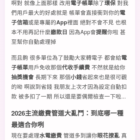
啊對 就像上面那樣 改用
電子帳單
除了
環保
對我
們用戶最大的好處就是 帳單會直接衝到你的
電
子信箱
或是專屬的
App
裡面 絕對不會不見 也根
本不用再記什麼
繳款日
因為App會
提醒
你啦 甚
至幫你自動處理掉
而且齁 很多單位為了鼓勵大家轉電子 都會給
電
子帳單
用戶免收那個
代收手續費
不然就是給你
抽獎機會
長期下來 那個
小錢
省起來也是很可觀
的呦 啊說到省錢 我朋友上次才因為設定自動扣
款 被多扣了一期 所以還是要偶爾檢查一下啦...
2026主流繳費管道大亂鬥：到底哪一種
最適合你咧
現在要處理
水電繳費
管道多到讓你
眼花撩亂
真