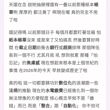
天還在念 說她抽屜裡還有一疊以前那種紙本
帳
單
咧 厚厚的 都泛黃了 啊現在喔 真的完全不用
了啦
還記得嗎 以前那個日子 每個月都要盯著信箱 怕
紙本帳單
沒來 或是來了又怕搞丟 然後要算好時
間 在
截止日期
前衝去
銀行
或
超商
排隊 那個隊伍
長到一個不行 尤其月底 吼 想到就累 那種「怕
忘記」的
焦慮感
現在想起來根本是上個世紀的
事情 在2026年的今天 早就變成歷史了啦
真的啦 這一切都要歸功於
數位化
的浪潮跟一些
法規
的推動 現在的
水電繳費
已經進化到一個你
無法想像的方便程度 核心概念早就不是「繳
錢」而已 而是「
整合
」跟「
自動化
」 你不但可