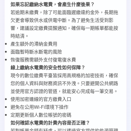
如果忘記繳納水電費，會產生什麼後果？
若逾期未繳費，除了可能面臨遲繳違約金外，長期拖
欠更會導致供水或供電中斷。為了避免生活受到影
響，建議設定繳費提醒通知，確保每一期帳單都能按
時結清。
產生額外的滯納金費用
面臨暫時斷水斷電的風險
恢復服務需額外支付復電復水費
線上繳納水電費的安全性如何保障？
現今的數位繳費平臺皆採用高規格的加密技術，確保
您的個人資料與財務資訊不外洩。只要避開公共網路
並使用官方認證的管道，就能安心完成每一筆交易。
使用加密連線的官方繳費入口
避免在公用Wi-Fi環境下操作
定期更新個人數位帳號的密碼
如何確認水電費的計費內容是否正確？
若對帳單金額有疑慮，可以透過官方提供的能源管理