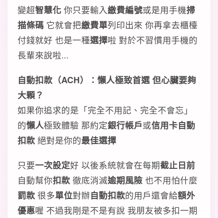
變超
智慧化
你只要輸入
繳費編號
或是用手機
掃
描條碼
它就會把
繳費單
列印出來 你再拿去櫃檯
付錢就好 也是一種
選擇
啦 對於不習慣用手機的
長輩來說啦...
自動扣款（ACH）：懶人極致首選 但心臟要夠
大顆？
如果你追求的是「完全不用記、完全不會忘」
的
懶人
極致體驗 那約定
銀行帳戶
或
信用卡自動
扣款
絕對是你的
最佳選擇
只要
一次設定
好 以後系統就會在每期
截止日前
自動幫你
扣款
徹底消滅
逾期風險
也不用怕什麼
罰款
很多
單位
對辦
自動扣款
的用戶還會給
額外
優惠
喔 不過我剛是不是有說 我朋友被多扣一期