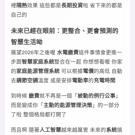
裡
隔熱
效果 這些都是
長期投資
啦 省下來的都是
自己的
未來已經在眼前：更整合、更會預測的
智慧生活呦
展望2026年之後喔
水電繳費
這件事情會更進一
步跟
智慧家庭系統
整合在一起 你想想看喔 你家
的
家庭能源管理系統
可以根據
電價
的高低 自動
去
調節
空調
溫度 或是安排
電動車
的
充電時間
到時候
繳費
就不再是一個「
被動的例行公事
」
而是變成你「
主動的能源管理決策
」的一部分
了啦 整個格局都打開了
而且啊 隨著
人工智慧
越來越厲害 未來的
系統
搞