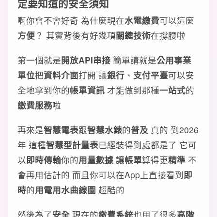
定要知道的安全須知
啊你會不會好奇 為什麼現在
水電繳費
可以這麼
方便
？ 其實背後有好幾項
關鍵技術
在撐腰啦
第一個就是
開放API串接
簡單講就是
公用事業
單位
把
資料介面
打開 讓
銀行
、
支付平臺
可以安
全地拿到你的
帳單資訊
才能做到那種
一站式
的
繳費服務
啦
再來是
智慧電表
跟
智慧水錶
的
普及
真的 到2026
年 這種
智慧型計量表
已經裝得到處都是了 它可
以
即時傳輸
你的
用量數據
讓
帳單
算得更
精準
不
會再用估計的 而且你可以在App上直接看到
即
時
的
用電用水曲線圖
超酷的
然後為了
安全
現在的
繳費系統
也用了很多
高階