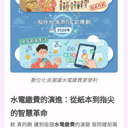
數位化浪潮讓水電繳費更便利
水電繳費的演進：從紙本到指尖
的智慧革命
欸 真的齁 講到這個
水電繳費
的演變 我阿嬤前兩