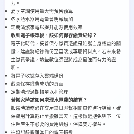
力。
夏季空調使用量大需預留預算
冬季熱水器用電量會明顯增加
定期清潔家電以提升能源使用效率
收到電子帳單後，該如何保存繳費紀錄？
電子化時代，妥善保存繳費憑證是維護自身權益的關
鍵，建議將紀錄備份至雲端或專屬資料夾。若未來發
生繳費爭議，這些數位憑證將成為最強而有力的證
明。
將電子收據存入雲端備份
截圖保存繳費成功的頁面
定期清理過期帳單以利管理
若搬家時該如何處理水電費的結算？
搬遷時請務必在交屋當日聯繫相關單位進行結算，確
保費用計算截止至搬離當天。這樣做能避免與下一位
住戶產生不必要的費用糾紛，保障雙方權益。
拍照記錄搬離當日的電表指數