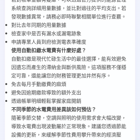
系統查詢詳細用量數據，並比對過往的平均支出。若
發現數據異常，請務必即時聯繫相關單位進行查覈。
對比去年同期的用量數據
檢查家中是否有漏水或漏電跡象
申請專業人員到府檢測電表準確度
使用自動扣繳水電費有什麼好處？
自動扣繳是現代忙碌生活中的最佳選擇，能有效避免
因遺忘而產生的滯納金與斷供風險。這項服務不僅穩
定可靠，還能讓您的財務管理更加井然有序。
免去每月手動繳費的麻煩
避免因逾期繳款導致的額外支出
透過帳單明細輕鬆掌握家庭開銷
不同季節的水電費用差異該如何預估？
隨著季節交替，空調與照明的使用需求會大幅改變，
導致水電費出現波動屬於正常現象。建議您透過節能
設備的更新，來緩解季節性費用攀升帶來的經濟壓