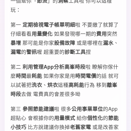
一個幫你「
節流
」的
洞察
工具啦 你可以這樣
玩：
第一
定期檢視電子帳單明細
啦 不要繳了就算了
仔細看看
用量變化
如果發現哪一期的
費用
突然
暴增
那可能是你家
設備故障
或是哪裡在
漏水
、
漏電
的
警訊
喔 超重要的
診斷工具
捏
第二
利用管理App分析高峯時段
啦 瞭解你傢什
麼
時間
最
耗能
如果你家是用
時間電價
的話 就可
以試著把
洗衣
、
烘衣
這種
高耗能
行為 移到
離峯
時段
去做 電費真的會差很多呦
第三
參照節能建議
啦 很多
公用事業單位
的App
超貼心 會根據你的
用量模式
給你
個性化
的
節能
小技巧
比方說建議你換掉
老舊家電
或是改善家