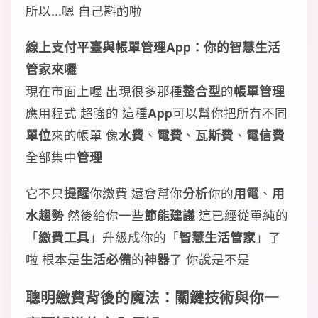
所以...嗯 自己斟酌啦
線上支付平臺與帳單管理App：你的智慧生活
管家來囉
現在市面上喔 出現很多那種
整合型
的
帳單管理
應用程式 超強的 這種
App
可以幫你把所有不同
單位
來的帳單 像
水費
、
電費
、
瓦斯費
、
電信費
全部集中
管理
它不只
提醒
你繳費 還會幫你
分析
你的
用電
、
用
水趨勢
然後給你一些
節能建議
這已經從單純的
「
繳費工具
」升級成你的「
智慧生活管家
」了
啦 根本是
生活必備
的
神器
了 你說是不是
聰明繳費背後的魔法：關鍵技術與你一