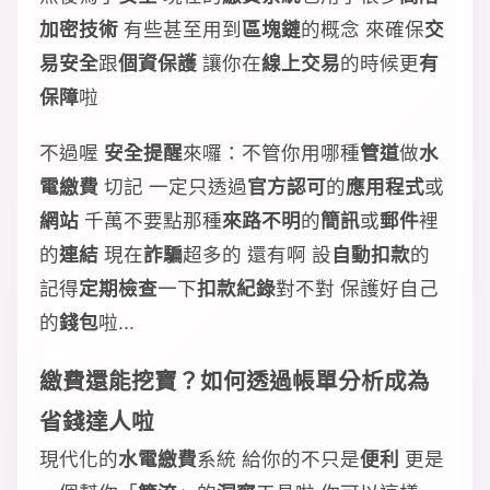
加密技術
有些甚至用到
區塊鏈
的概念 來確保
交
易安全
跟
個資保護
讓你在
線上交易
的時候更
有
保障
啦
不過喔
安全提醒
來囉：不管你用哪種
管道
做
水
電繳費
切記 一定只透過
官方認可
的
應用程式
或
網站
千萬不要點那種
來路不明
的
簡訊
或
郵件
裡
的
連結
現在
詐騙
超多的 還有啊 設
自動扣款
的
記得
定期檢查
一下
扣款紀錄
對不對 保護好自己
的
錢包
啦...
繳費還能挖寶？如何透過帳單分析成為
省錢達人啦
現代化的
水電繳費
系統 給你的不只是
便利
更是