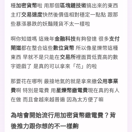
種
加密貨幣
啦 用那個
區塊鏈技術
搞出來的東西
主打
交易速度
快然後價值相對穩定一點點 跟那
些暴漲暴跌的妖豔賤貨不太一樣啦
啊你知道嗎 這幾年
金融科技
有夠發達 很多
支付
閘道
都在整合這些
數位貨幣
所以像星爍幣這種
東西 早就不是只能在
交易所
裡面買低賣高的數
字遊戲了 是真的可以拿來「花」的啦
那要花在哪咧 最接地氣的就是拿來繳
公用事業
費
啊 特別是電費 用
星爍幣繳電費
現在真的有人
在做 而且會越來越普遍 因為太方便了嘛
為啥會開始流行用加密貨幣繳電費？背
後推力跟你想的不一樣齁