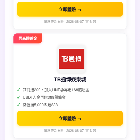
立即體驗 →
優惠更新日期: 2026-08-07 *仍有效
最高體驗金
TB通博娛樂城
註冊送200，加入LINE@再贈168體驗金
USDT入金再贈388體驗金
儲值滿5,000即贈888
立即體驗 →
優惠更新日期: 2026-08-07 *仍有效