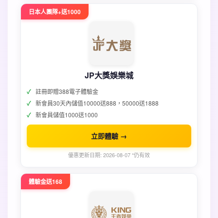
日本人團隊+送1000
JP大獎娛樂城
註冊即贈388電子體驗金
新會員30天內儲值10000送888，50000送1888
新會員儲值1000送1000
立即體驗 →
優惠更新日期: 2026-08-07 *仍有效
體驗金送168