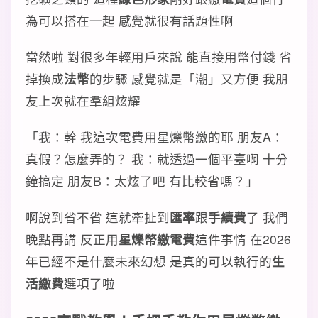
為可以搭在一起 感覺就很有話題性啊
當然啦 對很多年輕用戶來說 能直接用幣付錢 省
掉換成
法幣
的步驟 感覺就是「潮」又方便 我朋
友上次就在羣組炫耀
「我：幹 我這次電費用星爍幣繳的耶 朋友A：
真假？怎麼弄的？ 我：就透過一個平臺啊 十分
鐘搞定 朋友B：太炫了吧 有比較省嗎？」
啊說到省不省 這就牽扯到
匯率
跟
手續費
了 我們
晚點再講 反正用
星爍幣繳電費
這件事情 在2026
年已經不是什麼未來幻想 是真的可以執行的
生
活繳費
選項了啦