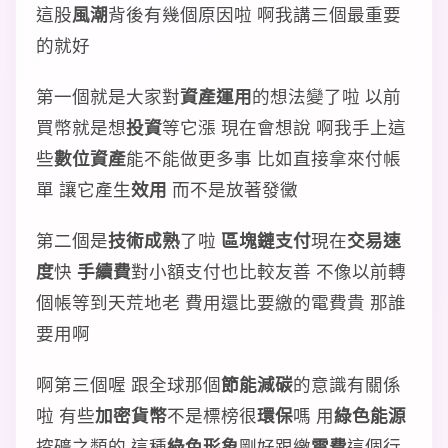
這股
風潮
背後有幾個原因啦 啊我講三個最重要
的就好
第一個就是大家對
資產運用
的想法變了啦 以前
買幣就是想
投資
等它漲 現在會想說 啊我手上這
些
數位資產
能不能做更多事 比如直接拿來付帳
單 讓它產生
效用
而不是放著發黴
第二個是
技術成熟
了啦
區塊鏈支付
現在
交易速
度
快
手續費
對小額支付也比較友善 不像以前轉
個帳等到天荒地老 費用還比要繳的電費貴 那誰
要用啊
啊第三個喔 跟全球那個
節能減碳
的意識有關係
啦 有些
加密貨幣
不是標榜很
環保
嗎 用
綠色能源
挖礦之類的 這種
綠色形象
剛好跟繳
電費
這個行