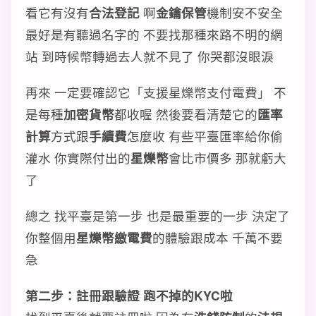
看它有沒有
合法登記
啊
金鑰保管
機制安不安全
最好是有聽過名字的 不要找那種來路不明的網
站 到時候幣轉過去人就不見了 你哭都沒眼淚
再來 一定要確認它「支援星爍幣支付電費」 不
是每種
加密貨幣
都收喔 然後要看清楚它的
匯率
計算
方式跟
手續費
怎麼收 有些平臺匯率給你偷
灌水 你實際付出的
星爍幣
會比市價多 那就虧大
了
總之 找平臺是第一步 也是最重要的一步 決定了
你整個用
星爍幣繳電費
的體驗跟成本 千萬不要
急
第二步：註冊跟驗證 跑不掉的KYC啦