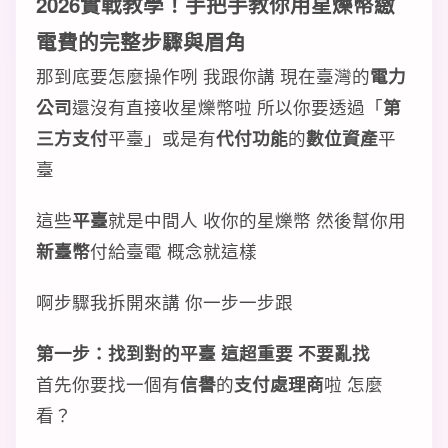
2026實戰教學！手把手教你用星爍幣繳
電費的完整步驟與眉角
那到底要怎麼操作咧 我跟你講 現在臺灣的
電力
公司
還沒有直接收星爍幣啦 所以你要透過「
第
三方支付
平臺」或是有
代付功能
的
數位資產
平
臺
這些
平臺
就是中間人 收你的星爍幣 然後幫你用
新臺幣
付給臺電 概念就這樣
啊步驟我拆開來講 你一步一步跟
第一步：找到對的平臺 這超重要 不要亂找
首先你要找一個有
信譽
的
支付處理商
啦 怎麼
看？