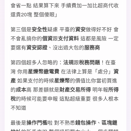
會省一點 結果算下來 手續費加一加比超商代收
還貴20塊 整個傻眼」
第三個是
安全性
疑慮 平臺的
資安
做得好不好 會
不會亂搞你的
個資
跟
支付資料
這都是風險 一定
要選有
資安認證
、沒出過大包的
服務商
第四個超多人忽略的：
法規
跟
稅務問題
！在臺
灣 你用
星爍幣繳電費
在法律上算是「處分」
資
產
如果支付的時候
星爍幣
的價值比你當初買進
的
成本
高 那差額就是
財產交易所得
明年報
所得
稅
的時候可能要申報 這點超級重要 很多人根本
不知道
最後是
操作門檻
啦 對不熟悉
錢包操作
、
區塊鏈