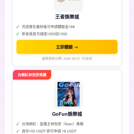
王者娛樂城
完成實名審核後可申請體驗金168
新會員首次儲值1000送1000
立即體驗 →
優惠更新日期: 2026-08-07 *仍有效
台網紅林倪安推薦
GoFun娛樂城
台灣網紅、直播主林倪安（Nian）推薦
首存100 USDT 即可申請 18 USDT