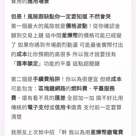
實用的
應用場景
但是！風險跟缺點你一定要知道 不然會哭
第一個最大的風險就是
價格波動
！從你確認金
額到交易上鏈 這中間
星爍幣
的價格可能已經變
了 如果你遇到市場劇烈動盪 可能最後實際付出
的
成本
比你預期的高很多 所以我才說要找有
「
匯率鎖定
」功能的平臺 這點超關鍵
第二個是
手續費陷阱
！你以為很便宜 但總
成本
可能包含：
區塊鏈網路
的
燃料費
、
平臺服務
費
、還有看不見的
匯差
全部加一加 搞不好比用
傳統的
電子支付
或
信用卡
還貴 支付前一定要算
清楚
我朋友上次就中招 「幹 我以為用
星爍幣繳電費