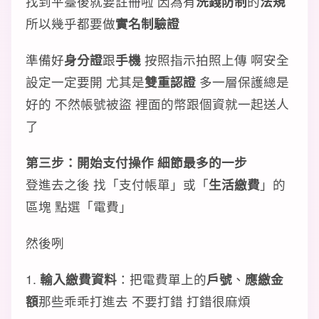
找到平臺後就要註冊啦 因為有
洗錢防制
的
法規
所以幾乎都要做
實名制驗證
準備好
身分證
跟
手機
按照指示拍照上傳 啊安全
設定一定要開 尤其是
雙重認證
多一層保護總是
好的 不然帳號被盜 裡面的幣跟個資就一起送人
了
第三步：開始支付操作 細節最多的一步
登進去之後 找「支付帳單」或「
生活繳費
」的
區塊 點選「電費」
然後咧
1.
輸入繳費資料
：把電費單上的
戶號
、
應繳金
額
那些乖乖打進去 不要打錯 打錯很麻煩