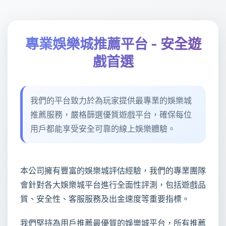
專業娛樂城推薦平台 - 安全遊
戲首選
我們的平台致力於為玩家提供最專業的娛樂城
推薦服務，嚴格篩選優質遊戲平台，確保每位
用戶都能享受安全可靠的線上娛樂體驗。
本公司擁有豐富的娛樂城評估經驗，我們的專業團隊
會針對各大娛樂城平台進行全面性評測，包括遊戲品
質、安全性、客服服務及出金速度等重要指標。
我們堅持為用戶推薦最優質的娛樂城平台，所有推薦