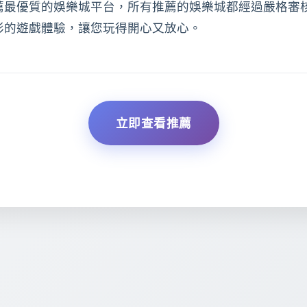
薦最優質的娛樂城平台，所有推薦的娛樂城都經過嚴格審
彩的遊戲體驗，讓您玩得開心又放心。
立即查看推薦