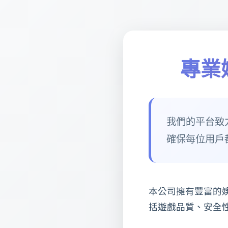
專業
我們的平台致
確保每位用戶
本公司擁有豐富的
括遊戲品質、安全