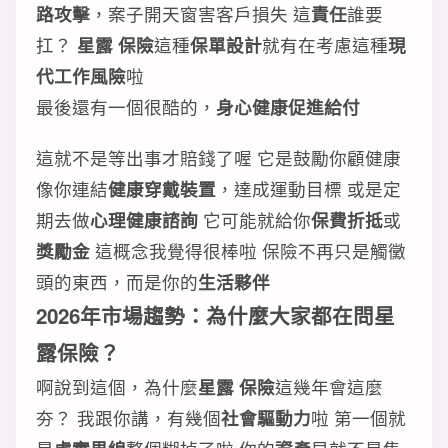
路攻擊
，案子開天窗害客戶損失 這
責任
誰要
扛？
星露 保險
這種
保單設計
就有在考慮這種
現
代工作風險
啦
最後還有一個很酷的，
身心健康促進給付
這就不是等出事才賠錢了喔 它是鼓勵你顧健康
像你連結
健康穿戴裝置
，達成運動目標 或是定
期去做
心理健康諮詢
它可能就給你
保費折抵
或
獎勵金
這概念我覺得很棒啦 保險不再只是觸黴
頭的東西，而是你的
生活夥伴
2026年市場趨勢：為什麼大家都在問星
露保險？
啊說到這個，為什麼
星露 保險
這幾年會這麼
夯？ 我跟你講，有幾個
社會驅動力
啦 第一個就