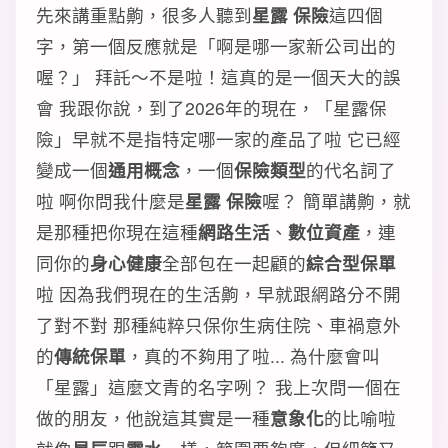
先來講重點齁，很多人聽到
星露 保險
這四個
字，第一個反應就是「啊是哪一家新公司出的
喔？」 拜託～不是啦！這真的是一個天大的誤
會 我跟你說，到了2026年的現在，「星露保
險」早就不是指特定哪一家的產品了啦 它已經
變成一個
通用概念
，一個
保險類型
的代名詞了
啦 啊你問我什麼是
星露 保險
喔？ 簡單講齁，就
是那種把你現在這種
網路生活
、
數位資產
，連
同你的
身心健康
全部包在一起顧的
綜合型保單
啦 因為我們現在的生活齁，早就跟網路分不開
了對不對 那種純粹只保你生病住院、車禍意外
的
傳統保單
，真的不夠用了啦... 為什麼會叫
「星露」這麼文青的名字咧？ 我上次問一個在
做的朋友，他說這其實是一種
意象化
的比喻啦