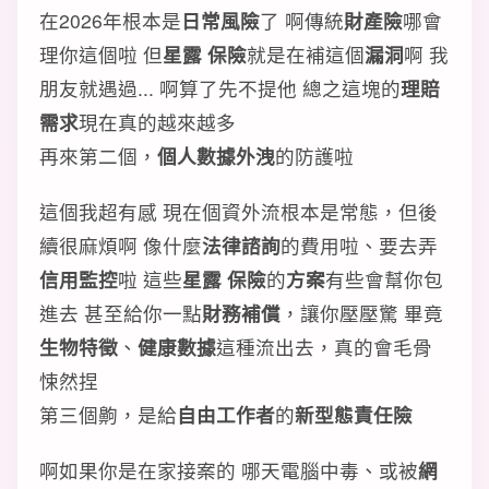
在2026年根本是
日常風險
了 啊傳統
財產險
哪會
理你這個啦 但
星露 保險
就是在補這個
漏洞
啊 我
朋友就遇過... 啊算了先不提他 總之這塊的
理賠
需求
現在真的越來越多
再來第二個，
個人數據外洩
的防護啦
這個我超有感 現在個資外流根本是常態，但後
續很麻煩啊 像什麼
法律諮詢
的費用啦、要去弄
信用監控
啦 這些
星露 保險
的
方案
有些會幫你包
進去 甚至給你一點
財務補償
，讓你壓壓驚 畢竟
生物特徵
、
健康數據
這種流出去，真的會毛骨
悚然捏
第三個齁，是給
自由工作者
的
新型態責任險
啊如果你是在家接案的 哪天電腦中毒、或被
網