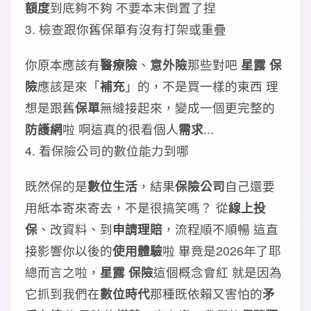
額度
到底夠不夠 不要本末倒置了捏
3. 檢查跟你舊保單有沒有打架或重疊
你原本應該有
醫療險
、
意外險
那些對吧
星露 保
險
應該是來「
補充
」的，不是買一樣的東西 理
想是跟舊
保單
無縫接起來，變成一個更完整的
防護網
啦 啊這真的很看個人
需求
...
4. 看保險公司的數位能力到哪
既然保的是
數位生活
，結果
保險公司
自己還要
用紙本寄來寄去，不是很搞笑嗎？ 從
線上投
保
、改資料、到
申請理賠
，流程順不順暢 這直
接影響你以後的
使用體驗
啦 畢竟是2026年了耶
總而言之啦，
星露 保險
這個概念會紅 就是因為
它抓到我們在
數位時代
那種既依賴又害怕的
矛