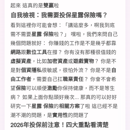
起來 這真的是
雙贏
啦
自我檢視：我需要投保星露保險嗎？
看到這裡你可能會想：「講這麼多，啊我到底
需不需要
星露 保險
啦？」 嘿啦，我們來問自己
幾個問題就好： 你賺錢的工作是不是幾乎都靠
網路
跟
數位工具
在撐？ 你有沒有那種很值錢的
虛擬資產
，比如
加密資產
或
遊戲寶物
？ 你是不
是對
個資隱私
很敏感，很怕外流？ 你是不是
自
由工作者
，需要自己扛
職業責任
？ 你會不會希
望
保險
可以順便
激勵
你保持健康，而不是等生
病？ 如果上面你點頭好幾次... 那真的可以好好
研究一下
星露 保險
的
相關方案
了啦 這已經不是
潮不潮的問題，是
實用性
的問題了
2026年投保前注意！四大重點看清楚