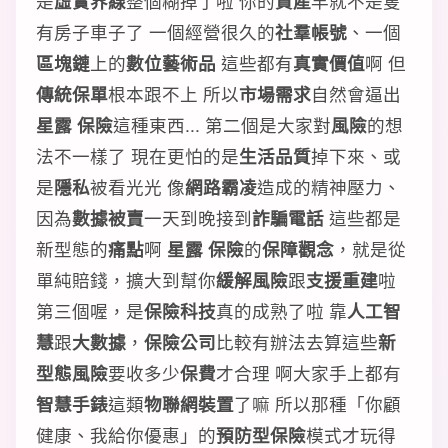
是
虛實界線
整個糊掉了啦 你的
資產
早就不是隻
有房子車子了 一個經營很久的
社羣帳號
、一個
區塊鏈
上的
數位藝術品
這些都有
真實價值
啊 但
傳統保單
根本跟不上 所以
市場需求
自然會逼出
星露 保險
這種東西... 第二個是大家對
風險
的想
法不一樣了 現在更怕的是
生活品質
掉下來、或
是
隱私
被看光光 像
網路霸凌
造成的精神壓力、
因為
數據被賣
一天到晚接到
詐騙電話
這些都是
新型態的
痛點
啊
星露 保險
的
保障觀念
，就是從
單純賠錢，擴大到幫你
緩解風險
跟
支援重建
啦
第三個喔，是
保險科技
真的成熟了啦 靠
人工智
慧
跟
大數據
，
保險公司
比較有辦法去算這些
新
型態風險
要收多少
保費
才合理 啊大家手上都有
智慧手錶
這類
物聯網裝置
了嘛 所以那種「你顧
健康、我給你優惠」的
預防型保險
模式才玩得