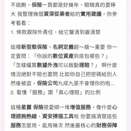
不過齁，
保險
一買都是好幾年，眼睛真的要睜
大 我整理幾個
資深從業者
給的
實用建議
，你參
考看看：
1. 條款跟除外責任，給它釐清到最清楚
這種
新型態保險
，
名詞定義
超～級～重要 你一
定要問：「你說的
數位資產
到底包哪些？」
「怎樣纔算
數據外洩
可以啟動
理賠
？」 啊什麼
情況絕對不賠也要問 比如你自己把密碼給別人
然後被盜，
保險公司
九成九是不會理你的啦...
2. 看懂「服務」跟「真心理賠」的比例
這種
星露 保險
很愛綁一堆
增值服務
，像什麼
心
理諮詢熱線
、
資安掃描工具
啦 你要搞清楚這些
服務
怎麼用、能用幾次 然後最核心的
財務保障