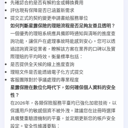
先確認合約是否有解約金或轉換費用
評估現有保障是否已涵蓋新需求
提交正式的契約變更申請書給服務單位
如何判斷星露保險的理賠流程是否足夠友善且透明？
一個優秀的理賠系統應具備即時通知與清晰的進度查
詢功能，讓保戶在處理事故時能感到安心。您可以透
過諮詢資深從業者，瞭解該方案在業界的口碑以及實
際理賠的平均時效。衡量標準包括：
是否提供全天候的線上進度查詢
理賠文件是否能透過電子化方式提交
客服團隊對於爭議處理的專業程度
星露保險在數位化時代下，如何確保個人資料的安全
性？
在2026年，各類保險服務平臺均已強化加密技術，以
保護用戶的敏感個資不被外洩。建議您在註冊時選擇
具備雙重驗證機制的平臺，並定期更新您的帳戶安全
設定。安全性維護要點：