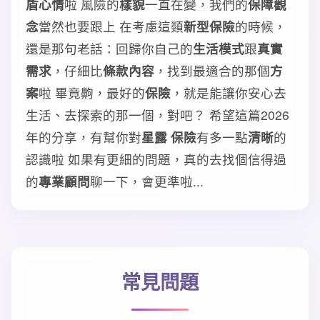
盾心情
啦 風險的
樣貌
一直在變，我們的
保障觀
念
當然也要跟上 在考慮這類
新型保險
的時候，
還是那句老話：回歸你自己的
生活模式
跟
真實
需求
，仔細比
條款內容
，找到最適合的那個
方
案
啦 畢竟齁，最好的
保險
，就是能讓你安心去
生活、去探索的那一個，對吧？ 希望這篇2026
年的分享，有幫你對
星露 保險
有多一點
清晰
的
認識啦 如果有更細的問題，真的去找個信得過
的
專業顧問
聊一下，會更準啦...
常見問題