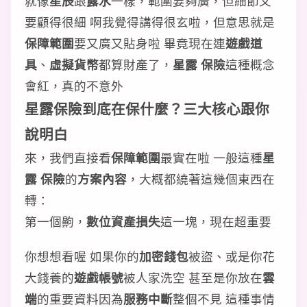
就像
星辰
跟
露水
一樣，範圍要夠廣，但細節又
要顧得很細 啊我覺得講得很玄啦，但意思就是
保障範圍
要又廣又貼身啦 畢竟現在連
遊戲道
具
、
虛擬貨幣
都算財產了，
星露 保險
這種概念
會紅，真的不意外
星露保險到底在保什麼？三大核心跟你
說明白
來，我們直接看
保障範圍
最實在啦 一般這種
星
露 保險
的
方案內容
，大概都繞著這幾個東西在
轉：
第一個齁，
數位資產損失
這一塊，現在超重要
你想想看喔 如果你的
加密錢包
被盜、或是你花
大錢養的
遊戲帳號
被人家洗空 甚至是你放在
雲
端
的重要資料因為
服務中斷
整個不見 這種事情