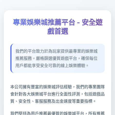
專業娛樂城推薦平台 - 安全遊
戲首選
我們的平台致力於為玩家提供最專業的娛樂城
推薦服務，嚴格篩選優質遊戲平台，確保每位
用戶都能享受安全可靠的線上娛樂體驗。
本公司擁有豐富的娛樂城評估經驗，我們的專業團隊
會針對各大娛樂城平台進行全面性評測，包括遊戲品
質、安全性、客服服務及出金速度等重要指標。
我們堅持為用戶推薦最優質的娛樂城平台，所有推薦