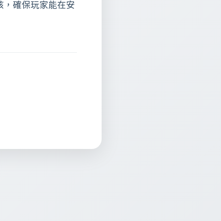
核，確保玩家能在安