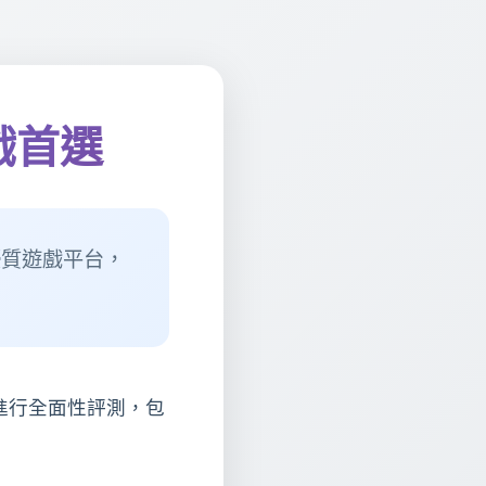
戲首選
優質遊戲平台，
進行全面性評測，包