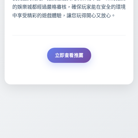
的娛樂城都經過嚴格審核，確保玩家能在安全的環境
中享受精彩的遊戲體驗，讓您玩得開心又放心。
立即查看推薦