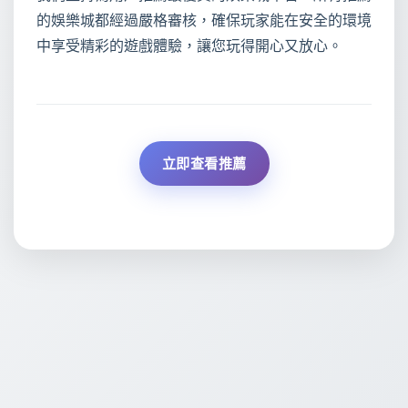
的娛樂城都經過嚴格審核，確保玩家能在安全的環境
中享受精彩的遊戲體驗，讓您玩得開心又放心。
立即查看推薦