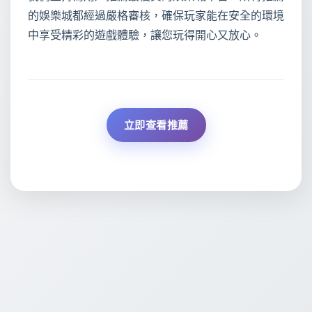
的娛樂城都經過嚴格審核，確保玩家能在安全的環境
中享受精彩的遊戲體驗，讓您玩得開心又放心。
立即查看推薦