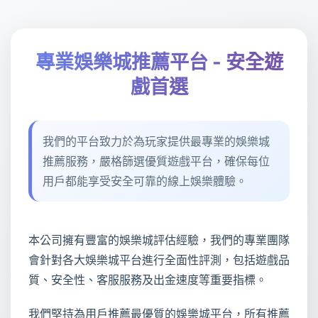
專業娛樂城推薦平台 - 安全遊
戲首選
我們的平台致力於為玩家提供最專業的娛樂城
推薦服務，嚴格篩選優質遊戲平台，確保每位
用戶都能享受安全可靠的線上娛樂體驗。
本公司擁有豐富的娛樂城評估經驗，我們的專業團隊
會針對各大娛樂城平台進行全面性評測，包括遊戲品
質、安全性、客服服務及出金速度等重要指標。
我們堅持為用戶推薦最優質的娛樂城平台，所有推薦