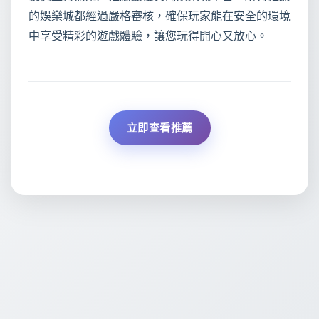
的娛樂城都經過嚴格審核，確保玩家能在安全的環境
中享受精彩的遊戲體驗，讓您玩得開心又放心。
立即查看推薦