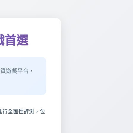
戲首選
優質遊戲平台，
進行全面性評測，包