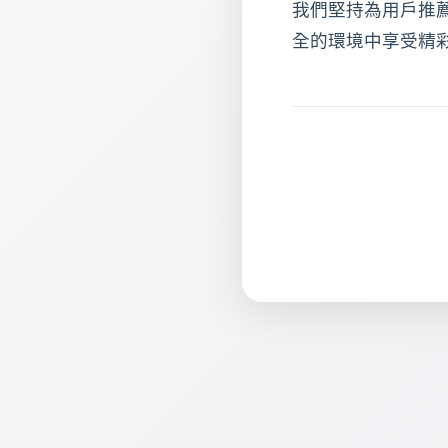
我們堅持為用戶推
全的環境中享受精