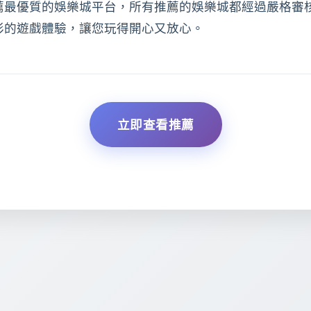
薦最優質的娛樂城平台，所有推薦的娛樂城都經過嚴格審
彩的遊戲體驗，讓您玩得開心又放心。
立即查看推薦