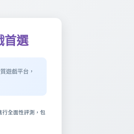
戲首選
優質遊戲平台，
進行全面性評測，包